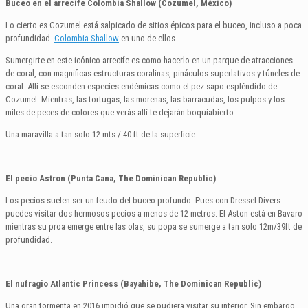
Buceo en el arrecife Colombia Shallow (Cozumel, México)
Lo cierto es Cozumel está salpicado de sitios épicos para el buceo, incluso a poca
profundidad.
Colombia Shallow
en uno de ellos.
Sumergirte en este icónico arrecife es como hacerlo en un parque de atracciones
de coral, con magnificas estructuras coralinas, pináculos superlativos y túneles de
coral. Allí se esconden especies endémicas como el pez sapo espléndido de
Cozumel. Mientras, las tortugas, las morenas, las barracudas, los pulpos y los
miles de peces de colores que verás allí te dejarán boquiabierto.
Una maravilla a tan solo 12 mts / 40 ft de la superficie.
El pecio Astron (Punta Cana, The Dominican Republic)
Los pecios suelen ser un feudo del buceo profundo. Pues con Dressel Divers
puedes visitar dos hermosos pecios a menos de 12 metros. El Aston está en Bavaro
mientras su proa emerge entre las olas, su popa se sumerge a tan solo 12m/39ft de
profundidad.
El nufragio Atlantic Princess (Bayahibe, The Dominican Republic)
Una gran tormenta en 2016 impidió que se pudiera visitar su interior. Sin embargo,