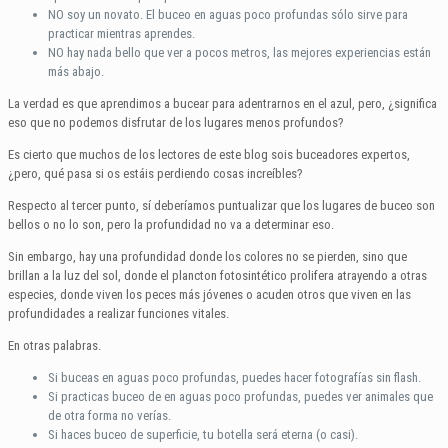
NO soy un novato. El buceo en aguas poco profundas sólo sirve para
practicar mientras aprendes.
NO hay nada bello que ver a pocos metros, las mejores experiencias están
más abajo.
La verdad es que aprendimos a bucear para adentrarnos en el azul, pero, ¿significa
eso que no podemos disfrutar de los lugares menos profundos?
Es cierto que muchos de los lectores de este blog sois buceadores expertos,
¿pero, qué pasa si os estáis perdiendo cosas increíbles?
Respecto al tercer punto, sí deberíamos puntualizar que los lugares de buceo son
bellos o no lo son, pero la profundidad no va a determinar eso.
Sin embargo, hay una profundidad donde los colores no se pierden, sino que
brillan a la luz del sol, donde el plancton fotosintético prolifera atrayendo a otras
especies, donde viven los peces más jóvenes o acuden otros que viven en las
profundidades a realizar funciones vitales.
En otras palabras.
Si buceas en aguas poco profundas, puedes hacer fotografías sin flash.
Si practicas buceo de en aguas poco profundas, puedes ver animales que
de otra forma no verías.
Si haces buceo de superficie, tu botella será eterna (o casi).