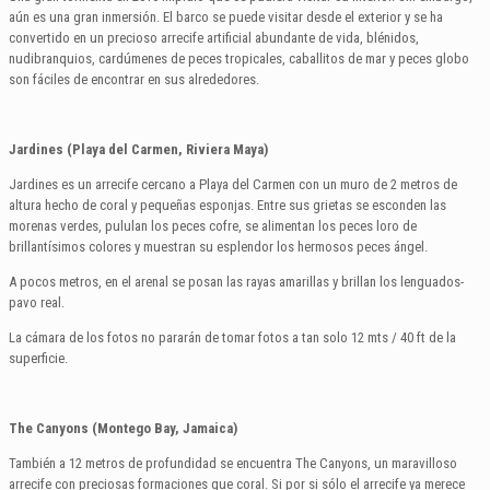
aún es una gran inmersión. El barco se puede visitar desde el exterior y se ha
convertido en un precioso arrecife artificial abundante de vida, blénidos,
nudibranquios, cardúmenes de peces tropicales, caballitos de mar y peces globo
son fáciles de encontrar en sus alrededores.
Jardines (Playa del Carmen, Riviera Maya)
Jardines es un arrecife cercano a Playa del Carmen con un muro de 2 metros de
altura hecho de coral y pequeñas esponjas. Entre sus grietas se esconden las
morenas verdes, pululan los peces cofre, se alimentan los peces loro de
brillantísimos colores y muestran su esplendor los hermosos peces ángel.
A pocos metros, en el arenal se posan las rayas amarillas y brillan los lenguados-
pavo real.
La cámara de los fotos no pararán de tomar fotos a tan solo 12 mts / 40 ft de la
superficie.
The Canyons (Montego Bay, Jamaica)
También a 12 metros de profundidad se encuentra The Canyons, un maravilloso
arrecife con preciosas formaciones que coral. Si por si sólo el arrecife ya merece