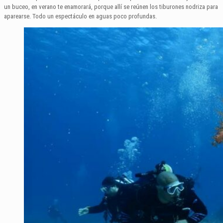
un buceo, en verano te enamorará, porque allí se reúnen los tiburones nodriza para
aparearse. Todo un espectáculo en aguas poco profundas.