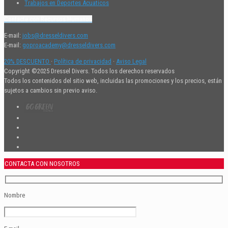
Trabajos en Deportes Acuaticos
Contacte con Recursos Humanos
E-mail:
jobs@dresseldivers.com
E-mail:
goproacademy@dresseldivers.com
20% DESCUENTO
·
Política de privacidad
·
Aviso Legal
Copyright ©2025 Dressel Divers. Todos los derechos reservados
Todos los contenidos del sitio web, incluidas las promociones y los precios, están
sujetos a cambios sin previo aviso.
CONTACTA CON NOSOTROS
Nombre