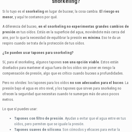
snorkeling?
Si lo tuyo es el
snorkeling
en lugar de bucear, la cosa cambia.
El riesgo es
menor
, y aquí te contamos por qué.
A diferencia del buceo,
en el snorkeling no experimentas grandes cambios de
presión
en tus oídos. Estás en la superficie del agua, moviéndote más cerca del
aire, por lo que la necesidad de equilibrar la presión
es mínima
. Eso te da un
respiro cuando se trata de la protección de tus oídos.
¿Se pueden usar tapones para snorkeling?
Sí, para el snorkeling, algunos tapones
son una opción viable
. Estos están
diseñados para mantener el agua fuera de los oídos sin poner en riesgo la
compensación de presión, algo que es crítico cuando buceas a profundidades.
Pero no olvides: los tapones para los oídos
no son adecuados para el buceo
. La
presión bajo el agua es otro nivel, y los tapones que sirven para snorkeling no
ofrecen la seguridad que necesitas cuando te sumerges más de unos pocos
metros.
Lo que sí puedes usar:
Tapones con filtro de presión
. Ayudan a evitar que el agua entre en tus
oídos, pero permiten que se iguale la presión.
Tapones suaves de silicona
. Son cómodos y eficaces para evitar la