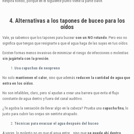
Respira hondo, porque en el siguiente punto viene la parte clave.
4. Alternativas a los tapones de buceo para los
oídos
Vale, ya sabemos que los tapones para bucear
son un NO rotundo
. Pero eso no
significa que tengas que resignarte a que el agua haga de las suyas en tus oídos.
Existen formas menos invasivas de minimizar el riesgo de infecciones o molestias
sin jugártela con la presión
.
Usa capuchas de neopreno
No solo
mantienen el calor
, sino que además
reducen la cantidad de agua que
entra en los oídos
.
No son infalibles, claro, pero sí ayudan a crear una barrera que evita el flujo
constante de agua dentro y fuera del canal auditivo.
¿Te agobia la sensación de llevar algo en la cabeza? Prueba una
capucha fina
, lo
justo para cubrir las orejas sin sentirte atrapado.
Técnicas para evacuar el agua después del buceo
A veces, lo molesto no es que el agua entre… sino que
se quede ahí dentro
.