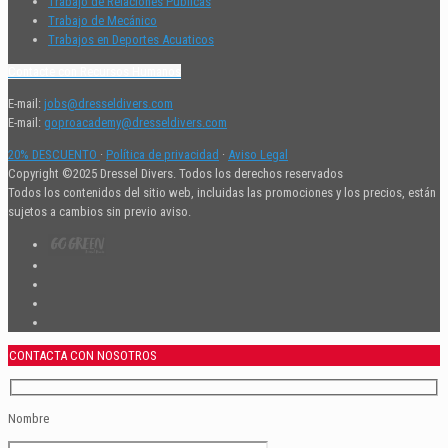
Trabajo de Relaciones Públicas
Trabajo de Mecánico
Trabajos en Deportes Acuaticos
Contacte con Recursos Humanos
E-mail:
jobs@dresseldivers.com
E-mail:
goproacademy@dresseldivers.com
20% DESCUENTO
·
Política de privacidad
·
Aviso Legal
Copyright ©2025 Dressel Divers. Todos los derechos reservados
Todos los contenidos del sitio web, incluidas las promociones y los precios, están
sujetos a cambios sin previo aviso.
CONTACTA CON NOSOTROS
Nombre