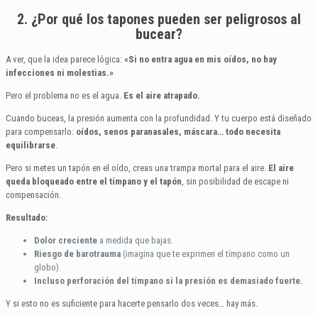
2. ¿Por qué los tapones pueden ser peligrosos al
bucear?
A ver, que la idea parece lógica:
«Si no entra agua en mis oídos, no hay
infecciones ni molestias.»
Pero el problema no es el agua.
Es el aire atrapado.
Cuando buceas, la presión aumenta con la profundidad. Y tu cuerpo está diseñado
para compensarlo:
oídos, senos paranasales, máscara… todo necesita
equilibrarse
.
Pero si metes un tapón en el oído, creas una trampa mortal para el aire.
El aire
queda bloqueado entre el tímpano y el tapón
, sin posibilidad de escape ni
compensación.
Resultado:
Dolor creciente
a medida que bajas.
Riesgo de barotrauma
(imagina que te exprimen el tímpano como un
globo).
Incluso perforación del tímpano si la presión es demasiado fuerte.
Y si esto no es suficiente para hacerte pensarlo dos veces… hay más.