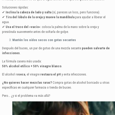
Soluciones rápidas:
✔
Inclina la cabeza de lado y salta
(sí, pareces un loco, pero funciona).
✔
Tira del lóbulo de la oreja y mueve la mandíbula
para ayudar a liberar el
agua.
✔
Usa el truco del «vacío»
: coloca la palma de la mano sobre la oreja y
presiónala suavemente antes de soltarla de golpe.
Mantén los oídos secos con gotas secantes
Después del buceo, un par de gotas de una mezcla secante
pueden salvarte de
infecciones
.
La fórmula casera más usada:
50% alcohol etílico + 50% vinagre blanco
.
El alcohol re
seca
, el vinagre
restaura el pH
y evita infecciones.
¿No quieres hacer mezclas raras?
Compra gotas de alcohol boricado u otras
específicas en cualquier farmacia o tienda de buceo.
Pero… ¿y si el problema va más allá?