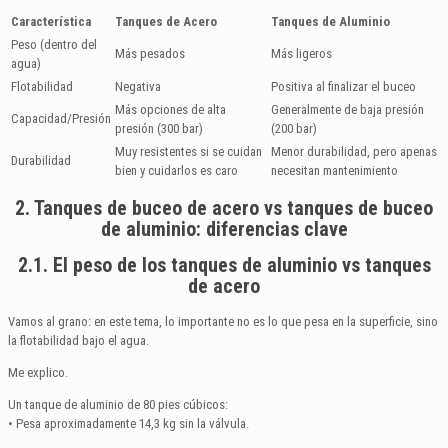
Característica
Tanques de Acero
Tanques de Aluminio
Peso (dentro del
Más pesados
Más ligeros
agua)
Flotabilidad
Negativa
Positiva al finalizar el buceo
Más opciones de alta
Generalmente de baja presión
Capacidad/Presión
presión (300 bar)
(200 bar)
Muy resistentes si se cuidan
Menor durabilidad, pero apenas
Durabilidad
bien y cuidarlos es caro
necesitan mantenimiento
2. Tanques de buceo de acero vs tanques de buceo
de aluminio: diferencias clave
2.1. El peso de los tanques de aluminio vs tanques
de acero
Vamos al grano: en este tema, lo importante no es lo que pesa en la superficie, sino
la flotabilidad bajo el agua.
Me explico.
Un tanque de aluminio de 80 pies cúbicos:
• Pesa aproximadamente 14,3 kg sin la válvula.