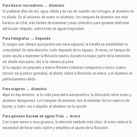
Para buzos recreativos → Aluminio
Si prefieres días de sol, agua cálida y de vez en cuando ver tortugas, el aluminio es
tu aliado. En el universo de acero vs aluminio, los tanques de aluminio son más
baratos en USA, más fáciles de mantener y más cómodos para quienes disfrutan
del buceo relajado, sobre todo en aguas tropicales.
Para fotógrafos → Depende
Si cargas una cámara que parece una nave espacial, la batalla es estabilidad vs
comodidad. En esta elección, todo depende de tu equipo. A veces, un tanque de
acero ayuda a mantener la flotación neutra durante la mayor parte de la inmersión
sin añadir más peso, útil si la cámara ya pesa.
Si tu equipo es pequeño y menos flotante (cámaras compactas o micro cuatro
tercios sin puertos grandes), el efecto sobre la flotación es menor, y el aluminio es
perfectamente válido.
Para viajeros → Aluminio
Aquí no hay misterio: si tu vida pasa entre aeropuertos, la discusión entre acero y
aluminio desaparece. Los tanques de aluminio son el estándar de los centros de
buceo, y como vas a alquilar, el aluminio es la opción.
Para quienes bucean en aguas frías → Acero
Con trajes secos o muy gruesos, la elección también está clara: el acero reduce la
necesidad de llevar tanto lastre y simplifica el ajuste de la flotación.