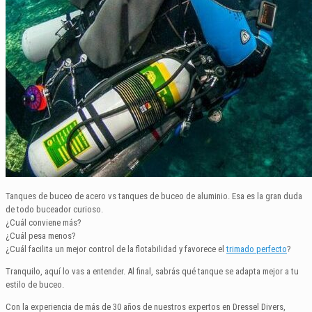
Tanques de buceo de acero vs tanques de buceo de aluminio. Esa es la gran duda
de todo buceador curioso.
¿Cuál conviene más?
¿Cuál pesa menos?
¿Cuál facilita un mejor control de la flotabilidad y favorece el
trimado perfecto
?
Tranquilo, aquí lo vas a entender. Al final, sabrás qué tanque se adapta mejor a tu
estilo de buceo.
Con la experiencia de más de 30 años de nuestros expertos en Dressel Divers,