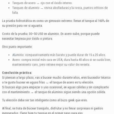
Tanques de acero → ojo con el óxido interno.
Tanques de aluminio → revisa abolladuras y la rosca, puntos críticos de
falla.
La prueba hidrostática es como un gimnasio extremo: llenan el tanque al 160% de
su presión para ver si aguanta.
Costo de la prueba: 30–50 USD en aluminio. En acero sube, porque puede
necesitar limpieza por óxido o pintura.
Otro punto importante:
Aluminio: comparativamente más barato y puede durar de 15 a 20 años.
Acero: compra inicial más cara en USA, dura hasta 40 años si se cuida bien,
mantenimiento caro, pero retiene mejor su valor de reventa.
Conclusión práctica:
Si piensas a largo plazo, vas a bucear mucho durante años, eres buceador técnico
o te gusta bucear en aguas frías → el tanque de acero es tu elección.
Si buscas algo para empezar o uso ocasional, en aguas cálidas y sin complicarte
con el mantenimiento → el tanque de aluminio sigue siendo una opción sólida.
Tu elección debe ser tan inteligente como el buzo geek que eres.
Al final, se trata de bucear tranquilo, disfrutar y no llevar sorpresas ni gastos
inesperados. Elegir bien tu tanque es el primer paso para eso.