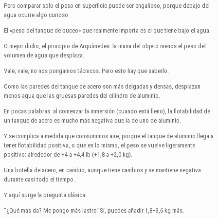
Pero comparar solo el peso en superficie puede ser engañoso, porque debajo del
agua ocurre algo curioso:
El «peso del tanque de buceo» que realmente importa es el que tiene bajo el agua.
O mejor dicho, el principio de Arquímedes: la masa del objeto menos el peso del
volumen de agua que desplaza.
Vale, vale, no nos pongamos técnicos. Pero esto hay que saberlo.
Como las paredes del tanque de acero son más delgadas y densas, desplazan
menos agua que las gruesas paredes del cilindro de aluminio.
En pocas palabras: al comenzar la inmersión (cuando está lleno), la flotabilidad de
un tanque de acero es mucho más negativa que la de uno de aluminio.
Y se complica a medida que consumimos aire, porque el tanque de aluminio llega a
tener flotabilidad positiva, o que es lo mismo, el peso se vuelve ligeramente
positivo: alrededor de +4 a +4,4 lb (+1,8 a +2,0 kg).
Una botella de acero, en cambio, aunque tiene cambios y se mantiene negativa
durante casi todo el tiempo.
Y aquí surge la pregunta clásica:
“¿Qué más da? Me pongo más lastre.”Sí, puedes añadir 1,8–3,6 kg más.