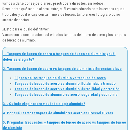
vamos a darte
consejos claros, prácticos y directos
, sin rodeos.
Descubrirás qué tanque ahorra lastre, cuál es más cómodo para bucear en aguas
tropicales y cuál encaja con tu manera de bucear, tanto si eres fotógrafo como
amante de pecios.
¿Listo para el duelo definitivo?
Vamos con la comparación real entre los tanques de buceo de acero y los tanques
de buceo de aluminio.
1. Tanques de buceo de acero o tanques de buceo de aluminio: ¿cuál
deberías elegir tú?
2. Tanques de buceo de acero vs tanques de aluminio: diferencias clave
El peso de los tanques de aluminio vs tanques de acero
Tanques de buceo de acero vs aluminio: flotabilidad y trimado
Tanques de buceo de acero vs aluminio: durabilidad y corrosión
Tanques de buceo de aluminio vs acero: seguridad y economía
3. ¿Cuándo elegir acero y cuándo elegir aluminio?
4. Por qué usamos tanques de aluminio vs acero en Dressel Divers
5. Preguntas frecuentes – tanques de buceo de acero vs tanques de buceo
de aluminio